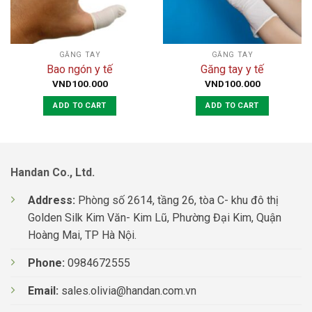
GĂNG TAY
GĂNG TAY
Bao ngón y tế
Găng tay y tế
VND
100.000
VND
100.000
ADD TO CART
ADD TO CART
Handan Co., Ltd.
Address:
Phòng số 2614, tầng 26, tòa C- khu đô thị
Golden Silk Kim Văn- Kim Lũ, Phường Đại Kim, Quận
Hoàng Mai, TP Hà Nội.
Phone:
0984672555
Email:
sales.olivia@handan.com.vn