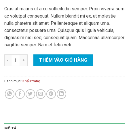
Cras at mauris ut arcu sollicitudin semper. Proin viverra sem
ac volutpat consequat. Nullam blandit mi ex, ut molestie
nulla pharetra sit amet. Pellentesque at aliquam urna,
consectetur posuere urna. Quisque quis ligula vehicula,
dignissim nisi sed, consequat quam. Maecenas ullamcorper
sagittis semper. Nam et felis veli
Khẩu trang y tế 3 lớp số lượng
THÊM VÀO GIỎ HÀNG
Danh mục:
Khẩu trang
MÔ TẢ